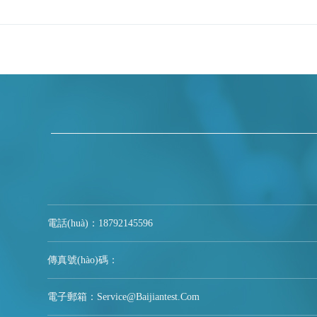
電話(huà)：18792145596
傳真號(hào)碼：
電子郵箱：Service@Baijiantest.Com