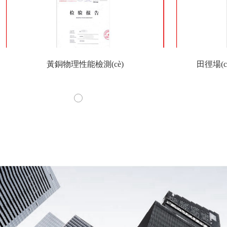
黃銅物理性能檢測(cè)
田徑場(c