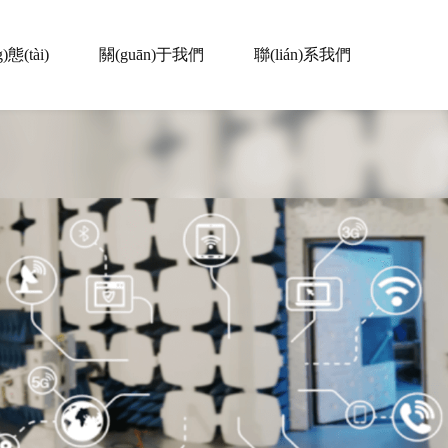
態(tài)
關(guān)于我們
聯(lián)系我們