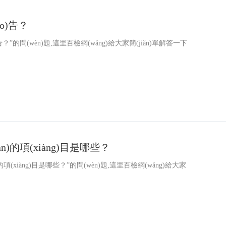
)告？
？”的問(wèn)題,這里百檢網(wǎng)給大家簡(jiǎn)單解答一下
àn)的項(xiàng)目是哪些？
的項(xiàng)目是哪些？”的問(wèn)題,這里百檢網(wǎng)給大家