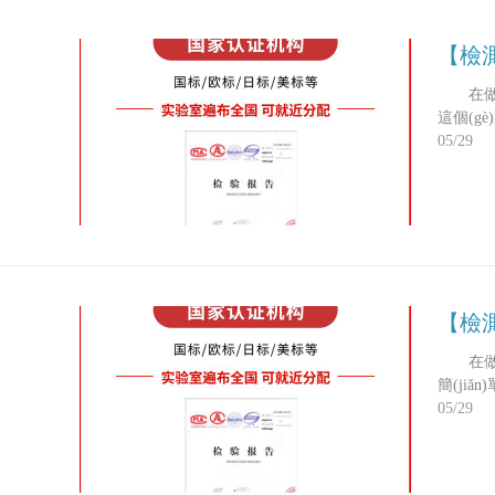
【檢測(
在做檢測(
這個(gè)
05/29
【檢測(
在做檢測(
簡(jiǎn
05/29